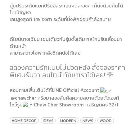
ปุ่มปรับระดับแยกปรับอิสระ เอนคนละองศา ก็นั่งด้วยกันได้
ไม่มีปัญหา
เอนสูงสุดที่ 145 องศา ระดับที่นั่งพักผ่อนกำลังสบาย
ดีไซน์บางเฉียบ เช่นเดียวกับรุ่นดั้งเดิม กลไกปรับเลื่อนมา
ด้านหน้า
สามารถวางโซฟาหลังชิดผนังได้เลย
ฉลองความรักแบบไม่ปวดหลัง สั่งจองราคา
พิเศษรับวาเลนไทน์ ทักหาเราได้เลย! 🌹
สอบถามเพิ่มเติมได้ที่LINE Official Account
@chawcher
หรือมาลองสัมผัสความสบายด้วยตัวเองที่
โชว์รูม
Chaw Cher Showroom · เจริญนคร 32/1
HOME DECOR
IDEAS
MODERN
NEWS
WOOD