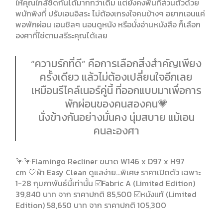
ให้คุณใกล้ชิดกันได้มากกว่าเดิม แต่ยังคงพื้นที่ส่วนตัวด้วย
พนักพิงที่ ปรับเอนอิสระ ไม่ต้องเกรงใจคนข้างๆ อยากเอนแค่
พอพักผ่อน เอนชิลๆ นอนดูหนัง หรือนั่งอ่านหนังสือ ก็เลือก
องศาที่ใช่ตามสรีระคุณได้เลย
“ความรักที่ดี” คือการเลือกสิ่งสำคัญเพียง
ครั้งเดียว แล้วไม่ต้องเปลี่ยนใจอีกเลย
เหมือนรีไคล์เนอร์คู่นี้ ที่ออกแบบมาเพื่อการ
พักผ่อนของคนสองคน💗
นั่งข้างกันอย่างมั่นคง นุ่มสบาย แม้เอน
คนละองศา
🦩🦩Flamingo Recliner ขนาด W146 x D97 x H97
cm 🤍ผ้า Easy Clean ดูแลง่าย…พิเศษ ราคาเปิดตัว เฉพาะ
1-28 กุมภาพันธ์นี้เท่านั้น ☑️Fabric A (Limited Edition)
39,840 บาท จาก ราคาปกติ 85,500 ☑️หนังแท้ (Limited
Edition) 58,650 บาท จาก ราคาปกติ 105,300