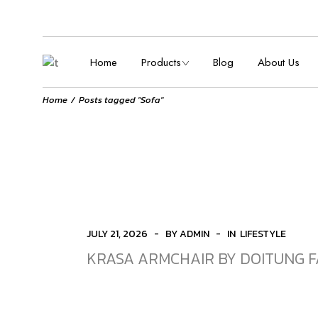
Skip
to
Sofa
the
content
Armchair
Home
Products
Blog
About Us
Cozy Chair
Love Seat
Home
Posts tagged "Sofa"
Stool
Sofa
Chair & Bench
Armchair
Dining Table
Cozy Chair
Coffee Table
Love Seat
Sideboard
Stool
TV Cabinet
Chair & Bench
JULY 21, 2026
BY ADMIN
IN
LIFESTYLE
Shelf
Dining Table
KRASA ARMCHAIR BY DOITUNG F
Bed
Coffee Table
Sideboard
TV Cabinet